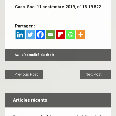
Cass. Soc. 11 septembre 2019, n° 18-19.522
Partager :
L'actualité du droit
POST NAVIGATION
← Previous Post
Next Post →
Articles récents