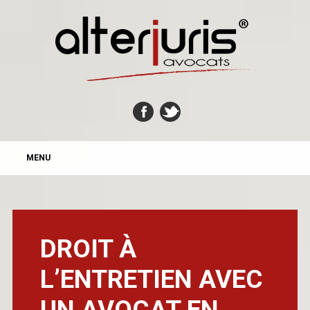
MAIN MENU
Skip
MENU
to
content
DROIT À
L’ENTRETIEN AVEC
UN AVOCAT EN