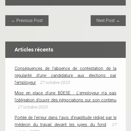
POST NAVIGATION
← Previous Post
Next Post →
Articles récents
Conséquences de l’absence de contestation de la
régularité d’une candidature aux élections par
l’employeur
27 octobre 2023
Mise en place d’une BDESE : L’employeur n’a pas
l’obligation d’ouvrir des négociations sur son contenu
27 octobre 2023
Portée de l’erreur dans l’avis d’inaptitude rédigé par le
médecin du travail devant les juges du fond
27