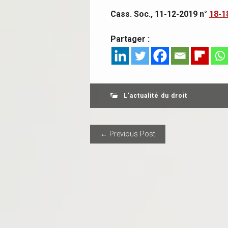
Cass. Soc., 11-12-2019 n°
18-1
Partager :
L'actualité du droit
POST NAVIGAT
← Previous Post