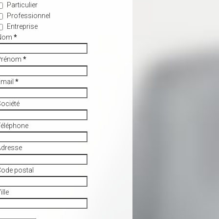
Particulier
Professionnel
Entreprise
Nom
*
Prénom
*
Email
*
ociété
Téléphone
Adresse
ode postal
ille