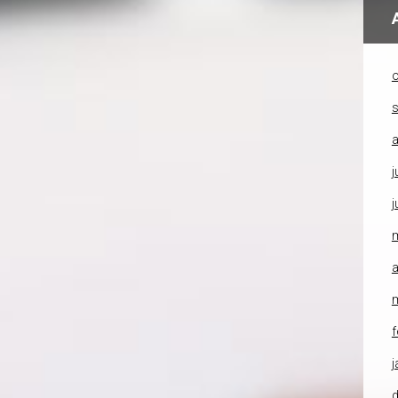
o
a
j
j
a
f
j