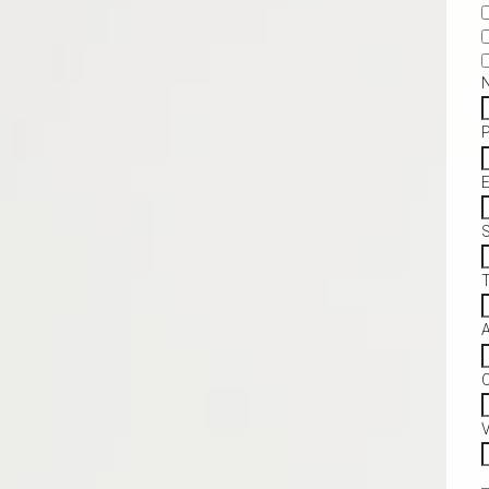
S
C
V