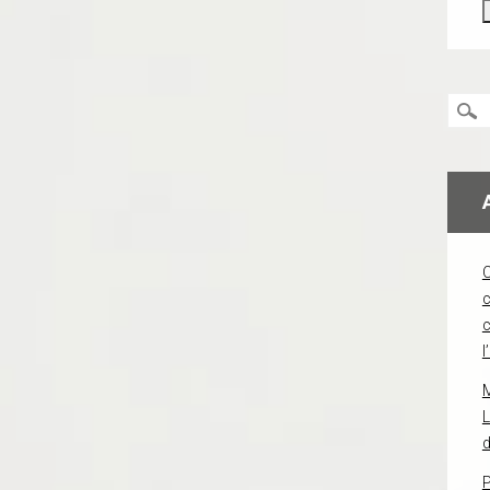
c
l
L
d