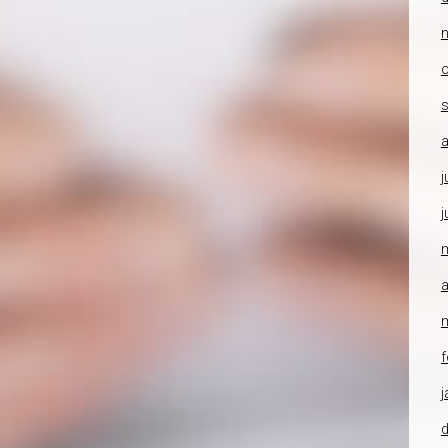
o
a
j
j
a
f
j