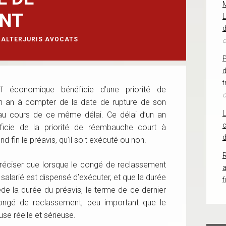
NT
L
d
ALTERJURIS AVOCATS
o
d
t
if économique bénéficie d’une priorité de
o
n an à compter de la date de rupture de son
e au cours de ce même délai. Ce délai d’un an
c
éficie de la priorité de réembauche court à
d
d fin le préavis, qu’il soit exécuté ou non.
R
préciser que lorsque le congé de reclassement
 salarié est dispensé d’exécuter, et que la durée
f
e la durée du préavis, le terme de ce dernier
congé de reclassement, peu important que le
use réelle et sérieuse.