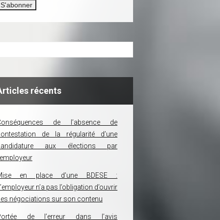
Articles récents
Conséquences de l’absence de
ontestation de la régularité d’une
candidature aux élections par
’employeur
Mise en place d’une BDESE :
’employeur n’a pas l’obligation d’ouvrir
es négociations sur son contenu
Portée de l’erreur dans l’avis