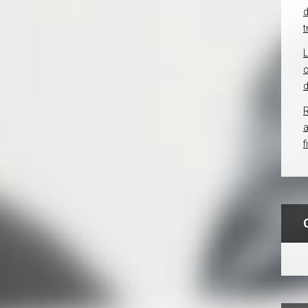
d
t
c
d
R
f