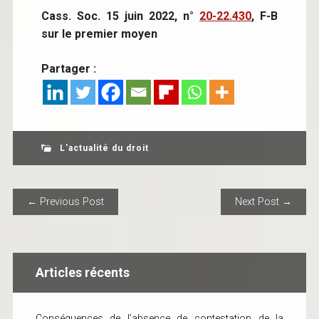
Cass. Soc. 15 juin 2022, n°
20-22.430
, F-B
sur le premier moyen
Partager :
L'actualité du droit
POST NAVIGATION
← Previous Post
Next Post →
Articles récents
Conséquences de l’absence de contestation de la