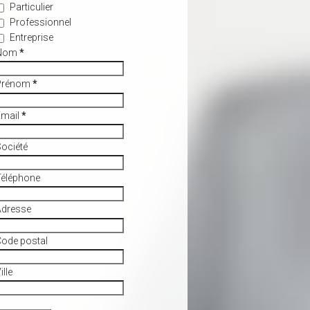
Particulier
Professionnel
Entreprise
Nom
*
Prénom
*
Email
*
ociété
Téléphone
Adresse
ode postal
ille