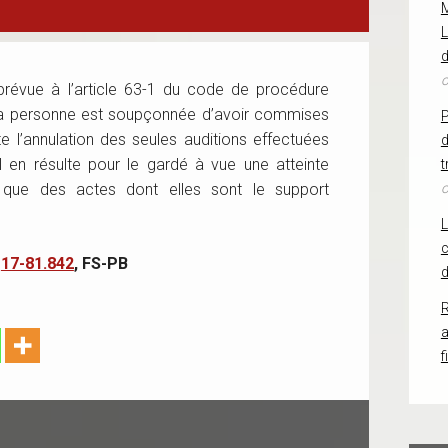
L
d
o
 prévue à l’article 63-1 du code de procédure
e la personne est soupçonnée d’avoir commises
 l’annulation des seules auditions effectuées
d
l en résulte pour le gardé à vue une atteinte
t
si que des actes dont elles sont le support
o
c
°
17-81.842
, FS-PB
d
R
f