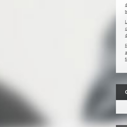
d
t
c
d
R
f