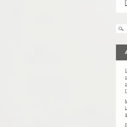
c
l
L
d