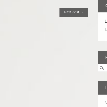
ION
Next Post →
L
L
V