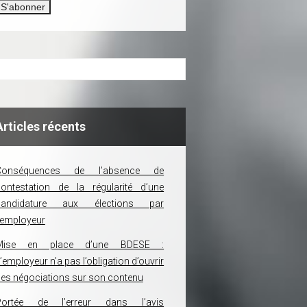
Articles récents
Conséquences de l’absence de
ontestation de la régularité d’une
candidature aux élections par
’employeur
Mise en place d’une BDESE :
’employeur n’a pas l’obligation d’ouvrir
es négociations sur son contenu
Portée de l’erreur dans l’avis