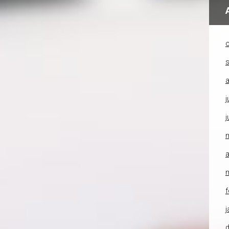
o
a
j
j
a
f
j