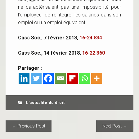
ne caractérisaient pas une impossibilité pour
l’employeur de réintégrer les salariés dans son
emploi ou un emploi équivalent.
C
ass Soc.,
7 février 2018,
16-24.834
C
ass Soc.,
14 février 2018,
16-22.360
Partager :
L'actualité du droit
POST NAVIGATION
← Previous Post
Next Post →