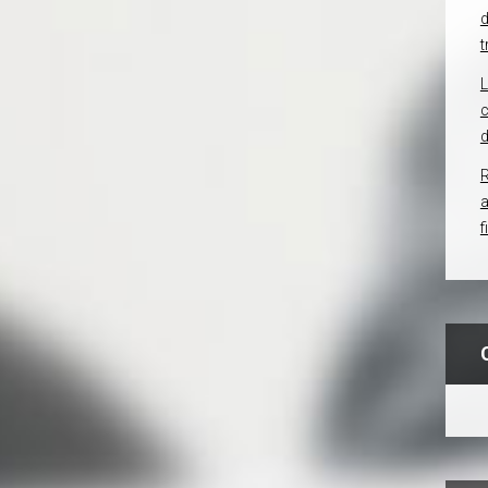
d
t
c
d
R
f