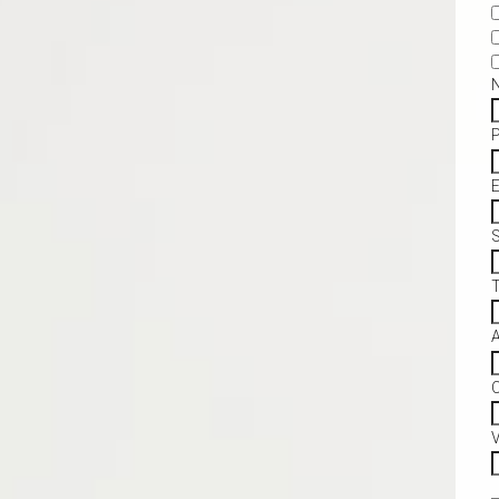
S
C
V