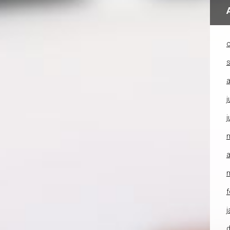
o
a
j
j
a
f
j