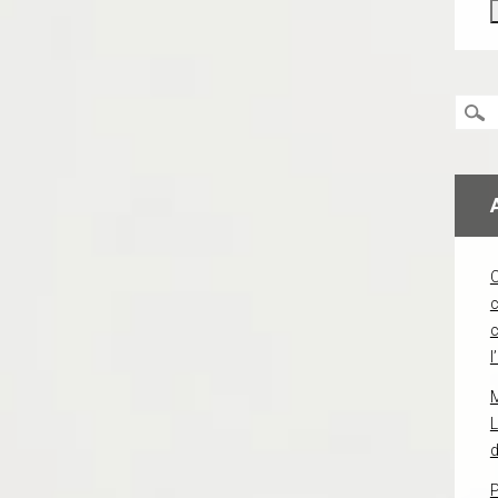
c
l
L
d