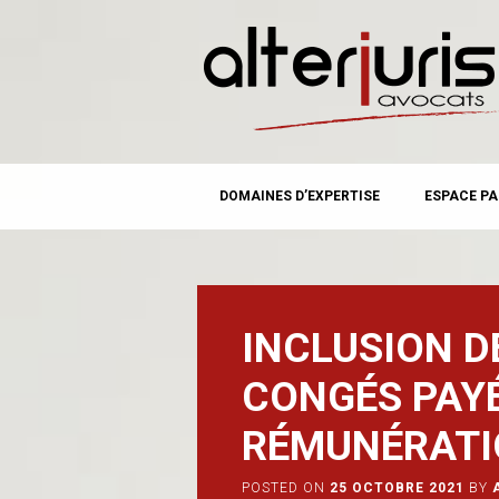
MAIN MENU
Skip
DOMAINES D’EXPERTISE
ESPACE PA
to
content
INCLUSION D
CONGÉS PAY
RÉMUNÉRATI
POSTED ON
25 OCTOBRE 2021
BY