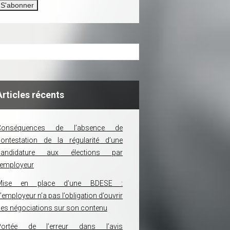
Articles récents
Conséquences de l’absence de
ontestation de la régularité d’une
candidature aux élections par
’employeur
Mise en place d’une BDESE :
’employeur n’a pas l’obligation d’ouvrir
es négociations sur son contenu
Portée de l’erreur dans l’avis