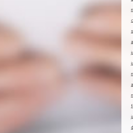
o
a
j
j
a
f
j