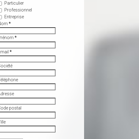
Particulier
Professionnel
Entreprise
Nom
*
Prénom
*
Email
*
ociété
Téléphone
Adresse
ode postal
ille