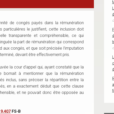
L
d
o
ndemnité de congés payés dans la rémunération
 particulières le justifient, cette inclusion doit
uelle transparente et compréhensible, ce qui
d
tinguée la part de rémunération qui correspond
t
nd aux congés, et que soit précisée l’imputation
o
rminé, devant être effectivement pris.
c
vée la cour d’appel qui, ayant constaté que la
d
se bornait à mentionner que la rémunération
R
s inclus, sans préciser la répartition entre la
és, en a exactement déduit que cette clause
f
réhensible, et ne pouvait donc être opposée au
19.407
FS-B