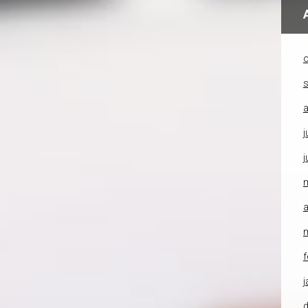
o
a
j
j
a
f
j