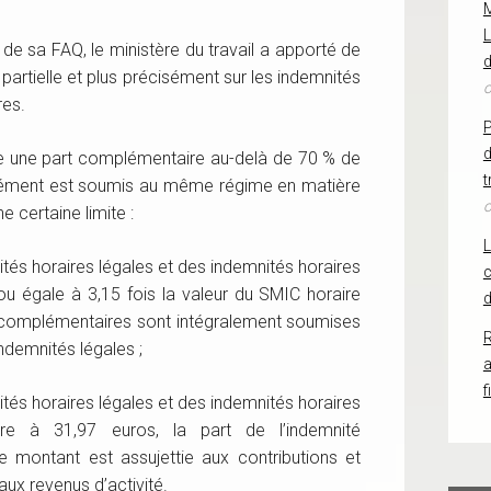
L
de sa FAQ, le ministère du travail a apporté de
d
é partielle et plus précisément sur les indemnités
o
res.
d
se une part complémentaire au-delà de 70 % de
t
lément est soumis au même régime en matière
o
 certaine limite :
és horaires légales et des indemnités horaires
c
ou égale à 3,15 fois la valeur du SMIC horaire
d
s complémentaires sont intégralement soumises
R
demnités légales ;
f
és horaires légales et des indemnités horaires
re à 31,97 euros, la part de l’indemnité
 montant est assujettie aux contributions et
aux revenus d’activité.