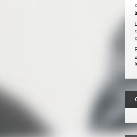
d
t
c
d
R
f