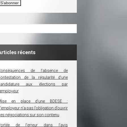
Articles récents
Conséquences de l’absence de
ontestation de la régularité d’une
candidature aux élections par
’employeur
Mise en place d’une BDESE :
’employeur n’a pas l’obligation d’ouvrir
es négociations sur son contenu
Portée de l’erreur dans l’avis