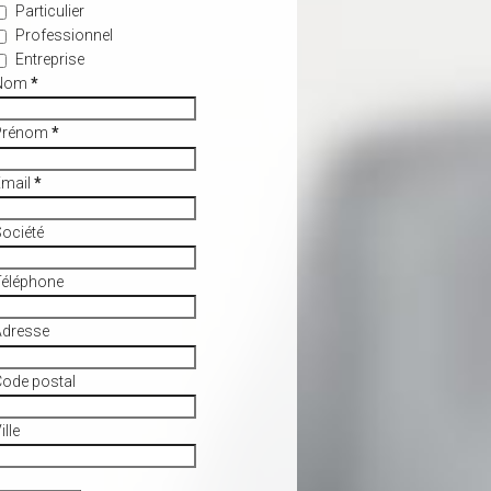
Particulier
Professionnel
Entreprise
Nom
*
Prénom
*
Email
*
ociété
Téléphone
Adresse
ode postal
ille