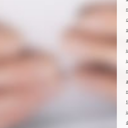
o
a
j
j
a
f
j