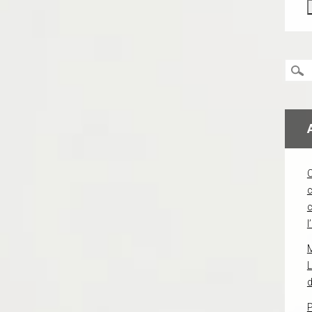
c
l
L
d