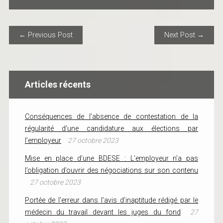
POST NAVIGATION
← Previous Post
Next Post →
Articles récents
Conséquences de l’absence de contestation de la
régularité d’une candidature aux élections par
l’employeur
27 octobre 2023
Mise en place d’une BDESE : L’employeur n’a pas
l’obligation d’ouvrir des négociations sur son contenu
27 octobre 2023
Portée de l’erreur dans l’avis d’inaptitude rédigé par le
médecin du travail devant les juges du fond
27