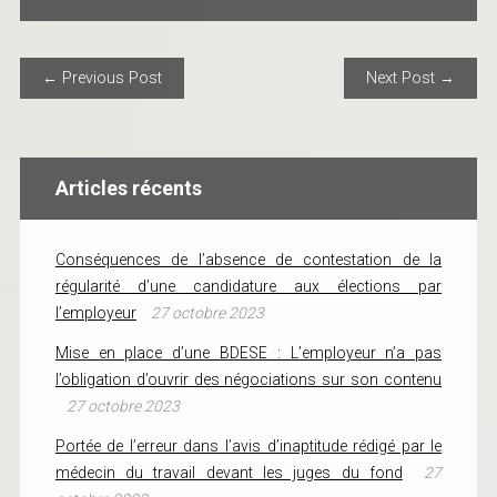
POST NAVIGATION
← Previous Post
Next Post →
Articles récents
Conséquences de l’absence de contestation de la
régularité d’une candidature aux élections par
l’employeur
27 octobre 2023
Mise en place d’une BDESE : L’employeur n’a pas
l’obligation d’ouvrir des négociations sur son contenu
27 octobre 2023
Portée de l’erreur dans l’avis d’inaptitude rédigé par le
médecin du travail devant les juges du fond
27