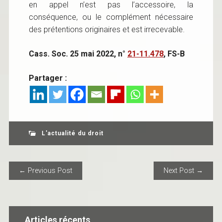
en appel n’est pas l’accessoire, la
conséquence, ou le complément nécessaire
des prétentions originaires et est irrecevable.
Cass. Soc. 25 mai 2022, n°
21-11.478
, FS-B
Partager :
L'actualité du droit
POST NAVIGATION
← Previous Post
Next Post →
Articles récents