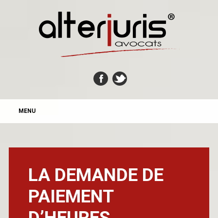
MAIN MENU
Skip
MENU
to
content
LA DEMANDE DE
PAIEMENT
D’HEURES