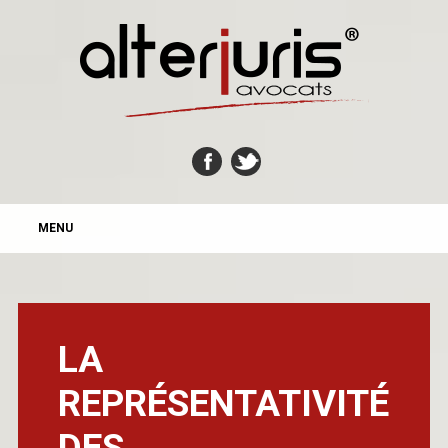
MAIN MENU
Skip
MENU
to
content
LA
REPRÉSENTATIVITÉ
DES