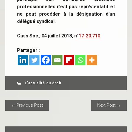
professionnelles n’est pas représentatif et
ne peut procéder à la désignation d’un
délégué syndical.
Cass Soc., 04 juillet 2018, n°
17-20.710
Partager :
L'actualité du droit
POST NAVIGATION
← Previous Post
Next Post →