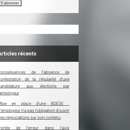
Articles récents
Conséquences de l’absence de
ontestation de la régularité d’une
candidature aux élections par
’employeur
Mise en place d’une BDESE :
’employeur n’a pas l’obligation d’ouvrir
es négociations sur son contenu
Portée de l’erreur dans l’avis