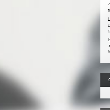
d
t
c
d
R
f