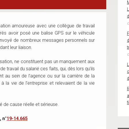
L
d
o
relation amoureuse avec une collègue de travail
près avoir posé une balise GPS sur le véhicule
 envoyé de nombreux messages personnels sur
d
ant leur liaison.
t
o
ssation, ne constituent pas un manquement aux
 travail du salarié ces faits, qui, dès lors qu’ils
c
t au sein de l’agence ou sur la carrière de la
d
à la vie de l’entreprise et relevaient de la vie
R
f
é de cause réelle et sérieuse.
 n°
19-14.665