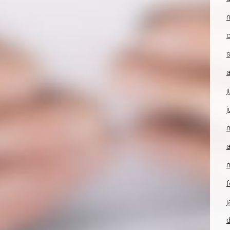
o
a
j
j
a
f
j