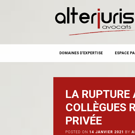
MAIN MENU
Skip
DOMAINES D’EXPERTISE
ESPACE PA
to
content
LA RUPTURE
COLLÈGUES R
PRIVÉE
POSTED ON
14 JANVIER 2021
BY
A