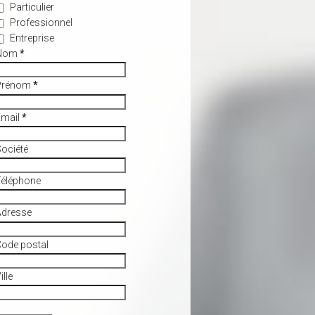
Particulier
Professionnel
Entreprise
Nom
*
Prénom
*
Email
*
ociété
Téléphone
Adresse
ode postal
ille