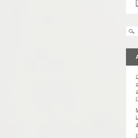
c
l
L
d