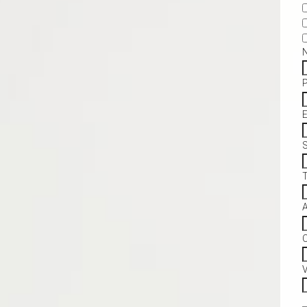
S
C
V