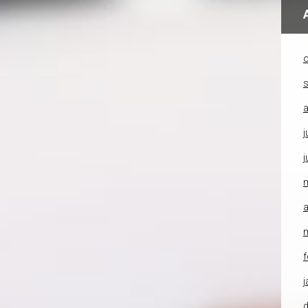
o
a
j
j
a
f
j