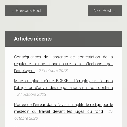
POST NAVIGATION
← Previous Post
Next Post →
Articles récents
Conséquences de l’absence de contestation de la
régularité d’une candidature aux élections par
l’employeur
27 octobre 2023
Mise en place d’une BDESE : L’employeur n’a pas
l’obligation d’ouvrir des négociations sur son contenu
27 octobre 2023
Portée de l’erreur dans l’avis d’inaptitude rédigé par le
médecin du travail devant les juges du fond
27
octobre 2023