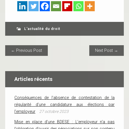
L'actualité du droit
POST NAVIGATION
← Previous Post
Next Post →
Articles récents
Conséquences de l’absence de contestation de la
régularité d’une candidature aux élections par
l’employeur
27 octobre 2023
Mise en place d’une BDESE : L’employeur n’a pas
l’obligation d’ouvrir des négociations sur son contenu