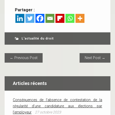
Partager :
L'actualité du droit
POST NAVIGATION
← Previous Post
Next Post →
Articles récents
Conséquences de l’absence de contestation de la
régularité d’une candidature aux élections par
l’employeur
27 octobre 2023