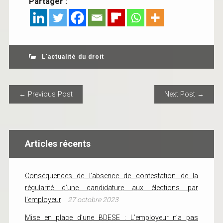
Partager :
L'actualité du droit
POST NAVIGATION
← Previous Post
Next Post →
Articles récents
Conséquences de l’absence de contestation de la
régularité d’une candidature aux élections par
l’employeur
27 octobre 2023
Mise en place d’une BDESE : L’employeur n’a pas