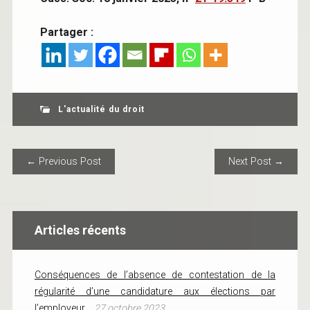
Partager :
L'actualité du droit
POST NAVIGATION
← Previous Post
Next Post →
Articles récents
Conséquences de l’absence de contestation de la
régularité d’une candidature aux élections par
l’employeur
27 octobre 2023