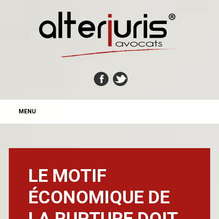
MAIN MENU
Skip
MENU
to
content
LE MOTIF
ÉCONOMIQUE DE
LA RUPTURE DOIT