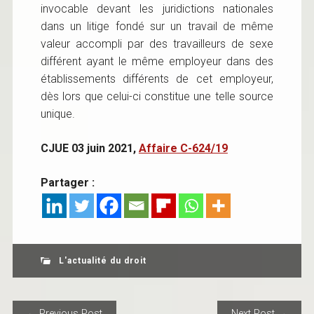
invocable devant les juridictions nationales
dans un litige fondé sur un travail de même
valeur accompli par des travailleurs de sexe
différent ayant le même employeur dans des
établissements différents de cet employeur,
dès lors que celui-ci constitue une telle source
unique.
CJUE 03 juin 2021,
Affaire C-624/19
Partager :
L'actualité du droit
POST NAVIGATION
← Previous Post
Next Post →