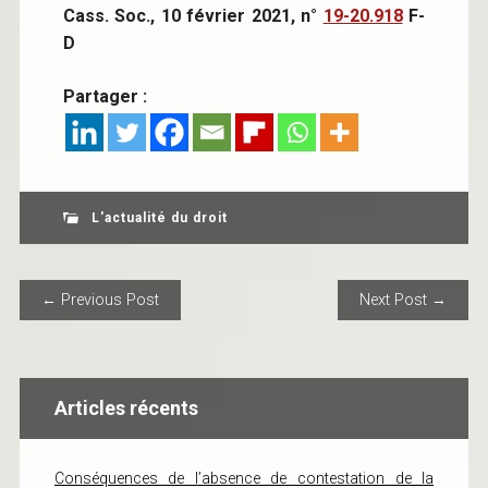
Cass. Soc., 10 février 2021, n°
19-20.918
F-
D
Partager :
L'actualité du droit
POST NAVIGATION
← Previous Post
Next Post →
Articles récents
Conséquences de l’absence de contestation de la