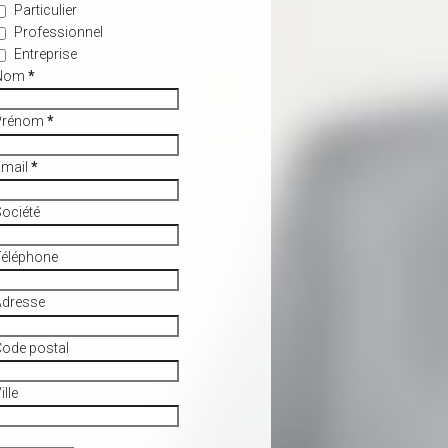
Particulier
Professionnel
Entreprise
Nom
*
Prénom
*
Email
*
ociété
Téléphone
Adresse
ode postal
ille