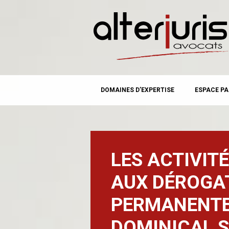
MAIN MENU
Skip
DOMAINES D’EXPERTISE
ESPACE PA
to
content
LES ACTIVIT
AUX DÉROGA
PERMANENTE
DOMINICAL 