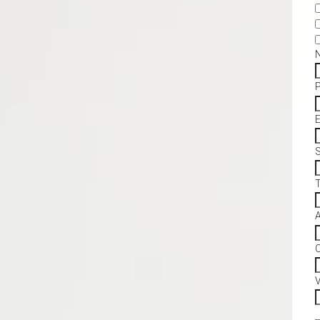
S
C
V