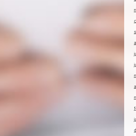
o
a
j
j
a
f
j