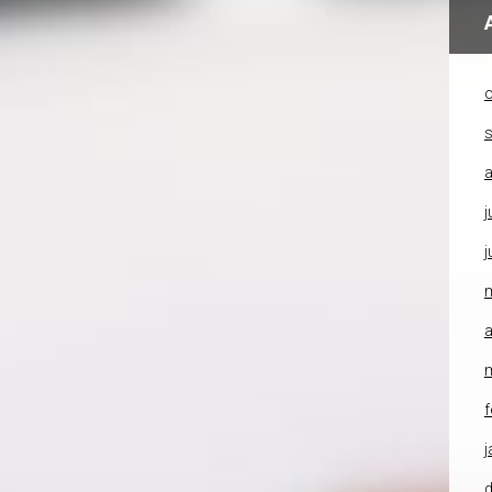
o
a
j
j
a
f
j