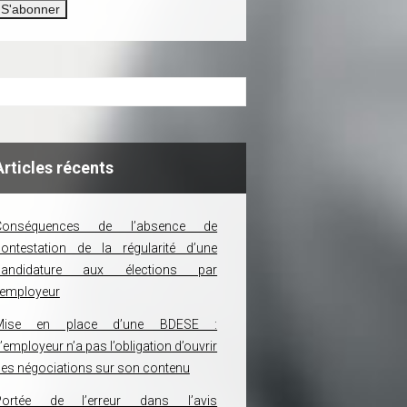
Articles récents
Conséquences de l’absence de
ontestation de la régularité d’une
candidature aux élections par
’employeur
Mise en place d’une BDESE :
’employeur n’a pas l’obligation d’ouvrir
es négociations sur son contenu
Portée de l’erreur dans l’avis