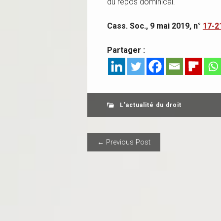
du repos dominical.
Cass. Soc., 9 mai 2019, n°
17-2
Partager :
L'actualité du droit
POST NAVIGAT
← Previous Post