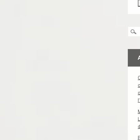
c
l
L
d