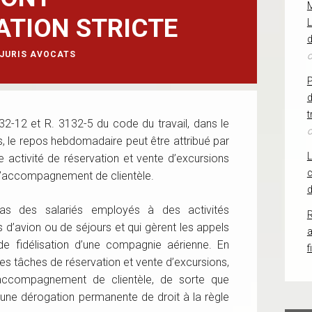
ATION STRICTE
L
d
JURIS AVOCATS
o
d
t
132-12 et R. 3132-5 du code du travail, dans le
o
rs, le repos hebdomadaire peut être attribué par
 activité de réservation et vente d’excursions
c
d’accompagnement de clientèle.
d
as des salariés employés à des activités
R
 d’avion ou de séjours et qui gèrent les appels
fidélisation d’une compagnie aérienne. En
f
 des tâches de réservation et vente d’excursions,
accompagnement de clientèle, de sorte que
’une dérogation permanente de droit à la règle