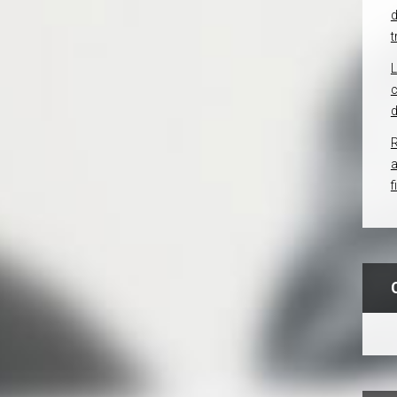
d
t
c
d
R
f