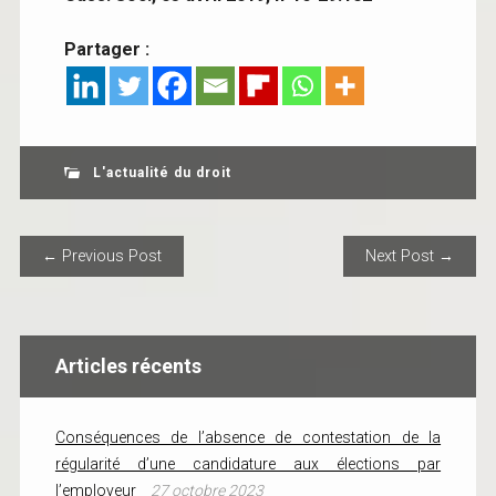
Partager :
L'actualité du droit
POST NAVIGATION
← Previous Post
Next Post →
Articles récents
Conséquences de l’absence de contestation de la
régularité d’une candidature aux élections par
l’employeur
27 octobre 2023