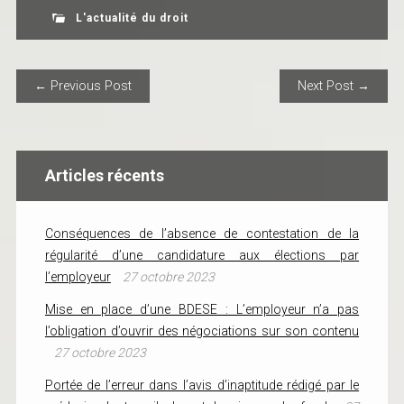
L'actualité du droit
POST NAVIGATION
← Previous Post
Next Post →
Articles récents
Conséquences de l’absence de contestation de la
régularité d’une candidature aux élections par
l’employeur
27 octobre 2023
Mise en place d’une BDESE : L’employeur n’a pas
l’obligation d’ouvrir des négociations sur son contenu
27 octobre 2023
Portée de l’erreur dans l’avis d’inaptitude rédigé par le