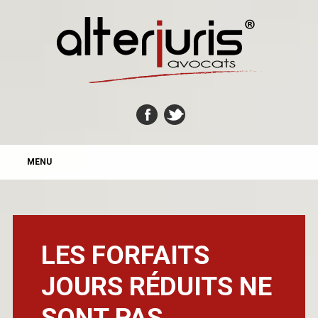
MAIN MENU
Skip
MENU
to
content
LES FORFAITS
JOURS RÉDUITS NE
SONT PAS