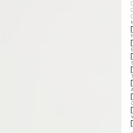
S
C
V