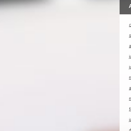
o
a
j
j
a
f
j