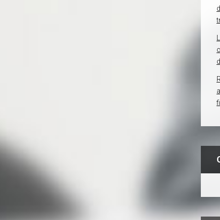
d
t
c
d
R
f