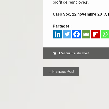
profit de l’employeur.
Cass Soc, 22 novembre 2017, 
Partager :
L'actualité du droit
POST NAVIGAT
← Previous Post