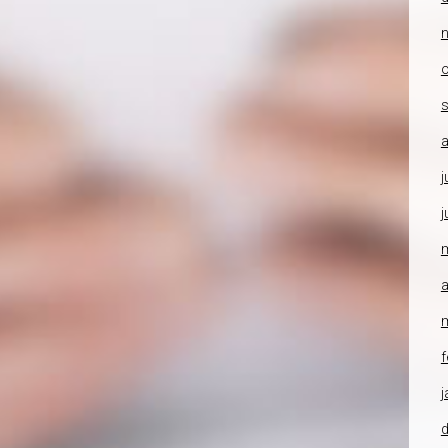
o
a
j
j
a
f
j