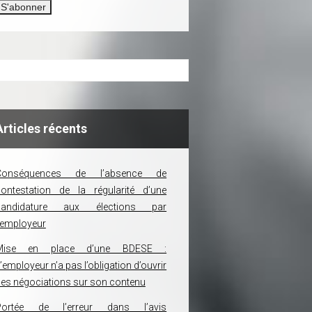
Articles récents
Conséquences de l’absence de
ontestation de la régularité d’une
candidature aux élections par
’employeur
Mise en place d’une BDESE :
’employeur n’a pas l’obligation d’ouvrir
es négociations sur son contenu
Portée de l’erreur dans l’avis