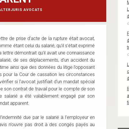
L
ALTERJURIS AVOCATS
d
o
ettre de prise d’acte de la rupture était avocat,
d
mme étant celui du salarié, qu’il s’était exprimé
t
 lettre démontrait qu’il avait une connaissance
o
salarié, de ses déplacements, d’un accident du
ictime ainsi que des données du litige l’opposant
c
es pour la Cour de cassation les circonstances
d
rifier si l’avocat justifiait d’un mandat spécial
de son contrat de travail pour le compte de son
R
, le salarié a été valablement engagé par son
f
ndat apparent.
 l’indemnité due par le salarié à l’employeur en
vis n’ouvre pas droit à des congés payés au