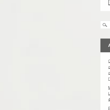
c
l
L
d