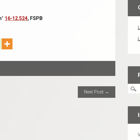
n°
16-12.524
, FSPB
L
L
ION
Next Post →
V