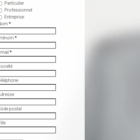
Particulier
Professionnel
Entreprise
Nom
*
Prénom
*
Email
*
ociété
Téléphone
Adresse
ode postal
ille