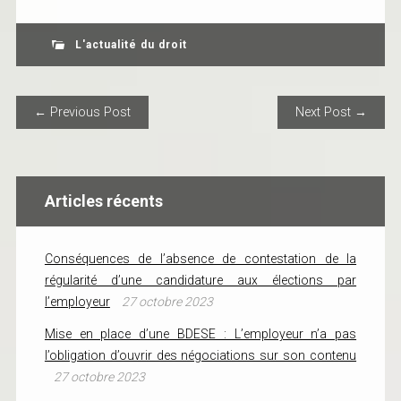
L'actualité du droit
POST NAVIGATION
← Previous Post
Next Post →
Articles récents
Conséquences de l’absence de contestation de la
régularité d’une candidature aux élections par
l’employeur
27 octobre 2023
Mise en place d’une BDESE : L’employeur n’a pas
l’obligation d’ouvrir des négociations sur son contenu
27 octobre 2023