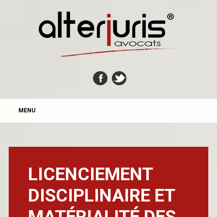
MAIN MENU
Skip
MENU
to
content
LICENCIEMENT
DISCIPLINAIRE ET
MATÉRIALITÉ DES