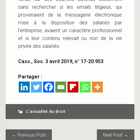
sans rechercher si les emails litigieux, qui
provenaient de la messagerie électronique
mise à la disposition des salariés par
l’entreprise, avaient un caractère professionnel
et si leur contenu relevait ou non de la vie
privée des salariés.
Cass., Soc. 3 avril 2019, n° 17-20.953
Partager :
L'actualité du droit
POST NAVIGATION
← Previous Post
Next Post →