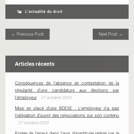
L'actualité du droit
POST NAVIGATION
← Previous Post
Next Post →
Articles récents
Conséquences de l’absence de contestation de la
régularité d’une candidature aux élections par
l’employeur
27 octobre 2023
Mise en place d’une BDESE : L’employeur n’a pas
l’obligation d’ouvrir des négociations sur son contenu
27 octobre 2023
Portée de l’erreur dans l’avis d’inaptitude rédigé par le