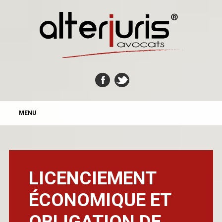
MAIN MENU
Skip
MENU
to
content
LICENCIEMENT
ÉCONOMIQUE ET
OBLIGATION DE