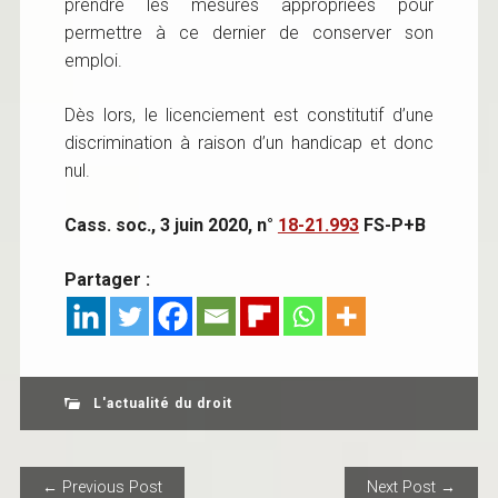
prendre les mesures appropriées pour
permettre à ce dernier de conserver son
emploi.
Dès lors, le licenciement est constitutif d’une
discrimination à raison d’un handicap et donc
nul.
Cass. soc., 3 juin 2020, n°
18-21.993
FS-P+B
Partager :
L'actualité du droit
POST NAVIGATION
← Previous Post
Next Post →