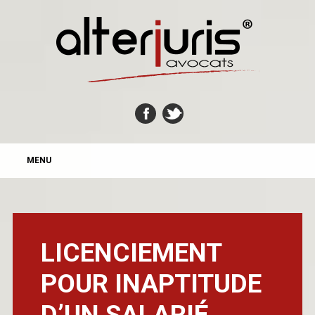
MAIN MENU
Skip
MENU
to
content
LICENCIEMENT
POUR INAPTITUDE
D’UN SALARIÉ