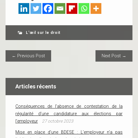
L'œil sur le droit
POST NAVIGATION
← Previous Post
Next Post →
Articles récents
Conséquences de l’absence de contestation de la
régularité d’une candidature aux élections par
l’employeur
27 octobre 2023
Mise en place d’une BDESE : L’employeur n’a pas