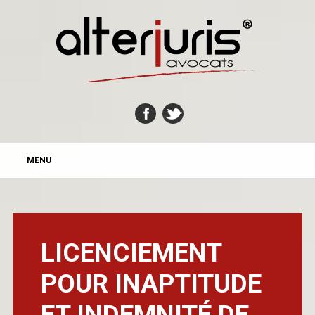
MAIN MENU
Skip
MENU
to
content
LICENCIEMENT
POUR INAPTITUDE
ET INDEMNITÉ DE