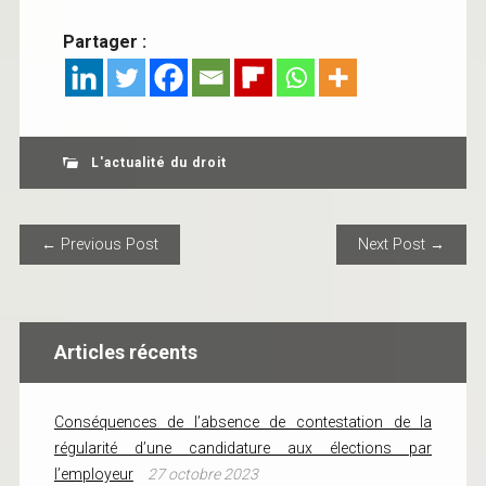
Partager :
L'actualité du droit
POST NAVIGATION
← Previous Post
Next Post →
Articles récents
Conséquences de l’absence de contestation de la
régularité d’une candidature aux élections par
l’employeur
27 octobre 2023