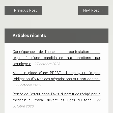
POST NAVIGATION
← Previous Post
Next Post →
Articles récents
Conséquences de l’absence de contestation de la
régularité d’une candidature aux élections par
l’employeur
27 octobre 2023
Mise en place d’une BDESE : L’employeur n’a pas
l’obligation d’ouvrir des négociations sur son contenu
27 octobre 2023
Portée de l’erreur dans l’avis d’inaptitude rédigé par le
médecin du travail devant les juges du fond
27
octobre 2023