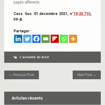
payés afférents.
Cass. Soc. 01 decembre 2021, n°
19-25.715
,
FP-B
Partager :
L'actualité du droit
POST NAVIGATION
← Previous Post
Next Post →
Articles récents