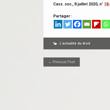
Cass. soc., 8 juillet 2020, n°
18
Partager :
L'actualité du droit
POST NAVIGAT
← Previous Post