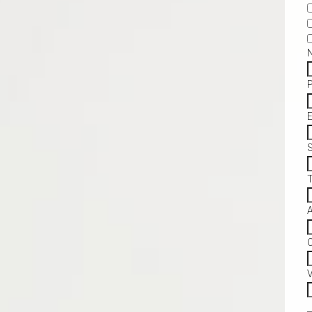
S
C
V