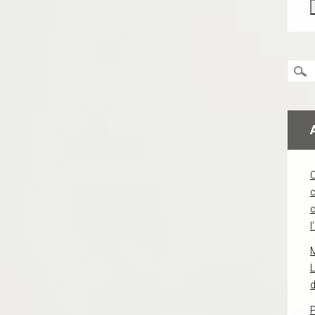
c
l
L
d