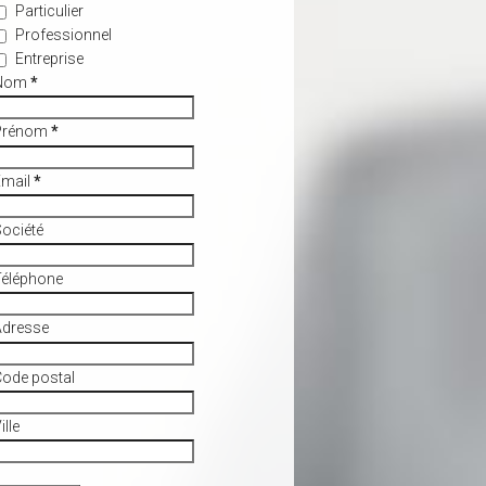
Particulier
Professionnel
Entreprise
Nom
*
Prénom
*
Email
*
ociété
Téléphone
Adresse
ode postal
ille