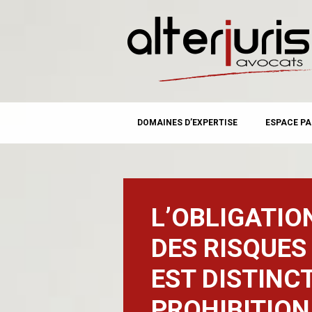
MAIN MENU
Skip
DOMAINES D’EXPERTISE
ESPACE PA
to
content
L’OBLIGATIO
DES RISQUES
EST DISTINCT
PROHIBITION