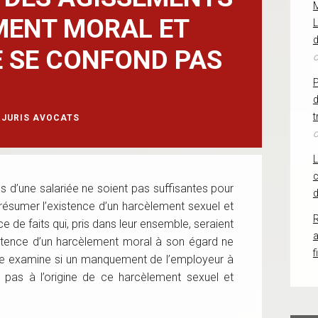
MENT MORAL ET
L
d
E SE CONFOND PAS
o
d
t
RJURIS AVOCATS
o
c
ns d’une salariée ne soient pas suffisantes pour
d
présumer l’existence d’un harcèlement sexuel et
R
nce de faits qui, pris dans leur ensemble, seraient
istence d’un harcèlement moral à son égard ne
f
uge examine si un manquement de l’employeur à
t pas à l’origine de ce harcèlement sexuel et