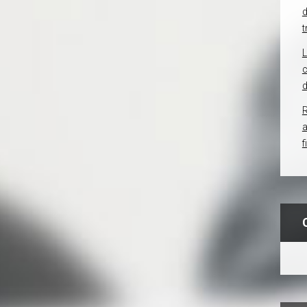
d
t
c
d
R
f