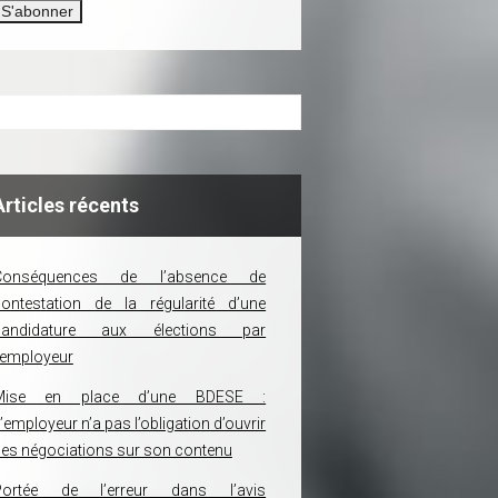
Articles récents
Conséquences de l’absence de
ontestation de la régularité d’une
candidature aux élections par
’employeur
Mise en place d’une BDESE :
’employeur n’a pas l’obligation d’ouvrir
es négociations sur son contenu
Portée de l’erreur dans l’avis