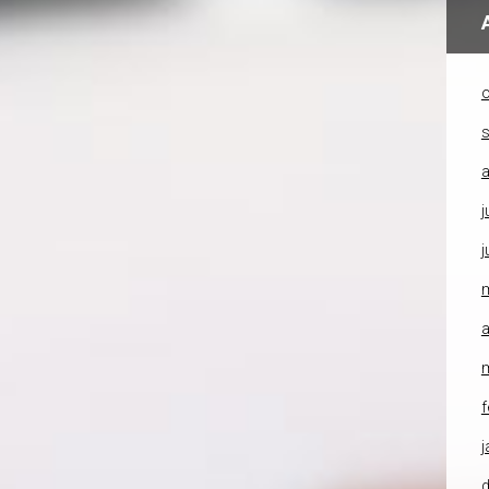
o
a
j
j
a
f
j