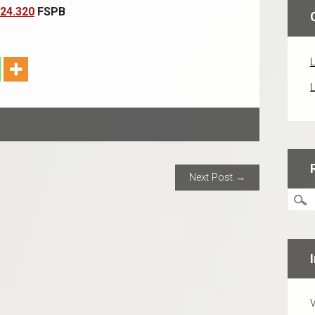
-24.320
FSPB
L
L
ION
Next Post →
V