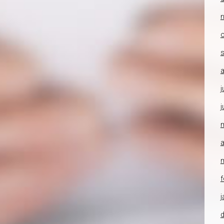
o
a
j
j
a
f
j