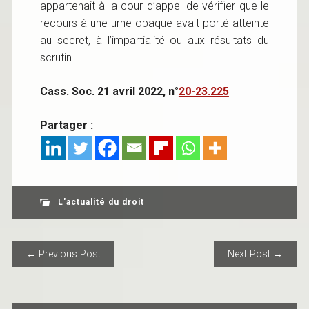
appartenait à la cour d’appel de vérifier que le
recours à une urne opaque avait porté atteinte
au secret, à l’impartialité ou aux résultats du
scrutin.
Cass. Soc. 21 avril 2022, n°
20-23.225
Partager :
L'actualité du droit
POST NAVIGATION
← Previous Post
Next Post →