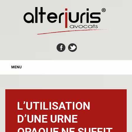
MAIN MENU
Skip
MENU
to
content
L’UTILISATION
D’UNE URNE
OPAQUE NE SUFFIT