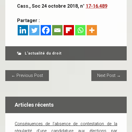
Cass., Soc 24 octobre 2018, n°
17-16.489
Partager :
L'actualité du droit
POST NAVIGATION
← Previous Post
Next Post →
Articles récents
Conséquences de l’absence de contestation de la
régularité d’une candidature aux élections par