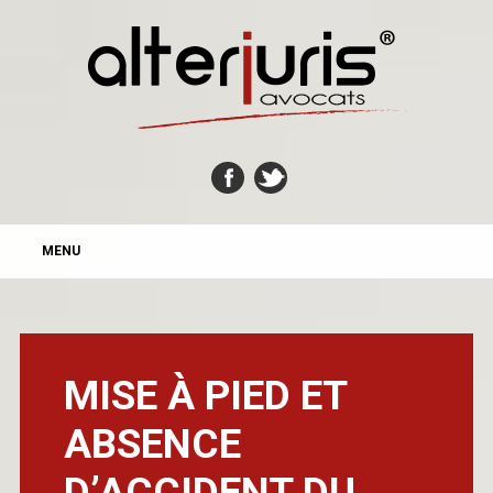
MAIN MENU
Skip
MENU
to
content
MISE À PIED ET
ABSENCE
D’ACCIDENT DU