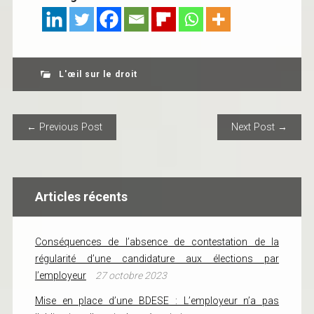
L'œil sur le droit
POST NAVIGATION
← Previous Post
Next Post →
Articles récents
Conséquences de l’absence de contestation de la
régularité d’une candidature aux élections par
l’employeur
27 octobre 2023
Mise en place d’une BDESE : L’employeur n’a pas