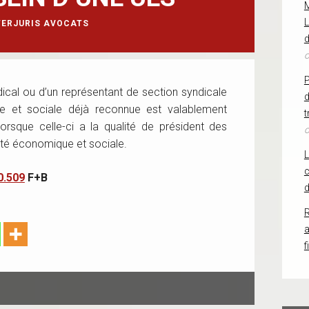
L
TERJURIS AVOCATS
d
o
ical ou d’un représentant de section syndicale
d
e et sociale déjà reconnue est valablement
t
orsque celle-ci a la qualité de président des
o
nité économique et sociale.
c
0.509
F+B
d
R
f