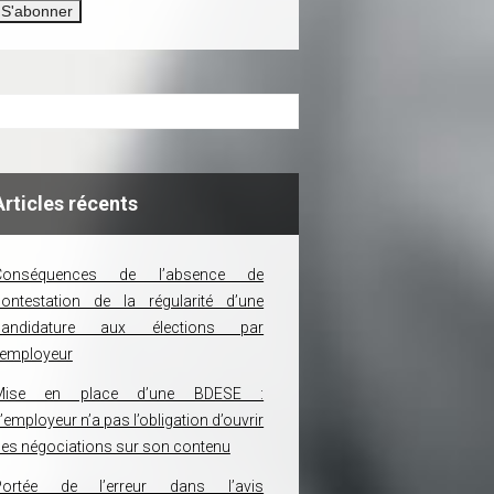
Articles récents
Conséquences de l’absence de
ontestation de la régularité d’une
candidature aux élections par
’employeur
Mise en place d’une BDESE :
’employeur n’a pas l’obligation d’ouvrir
es négociations sur son contenu
Portée de l’erreur dans l’avis