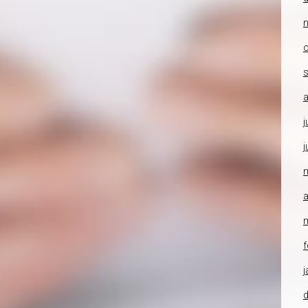
o
a
j
j
a
f
j