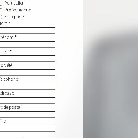
Particulier
Professionnel
Entreprise
Nom
*
Prénom
*
Email
*
ociété
Téléphone
Adresse
ode postal
ille