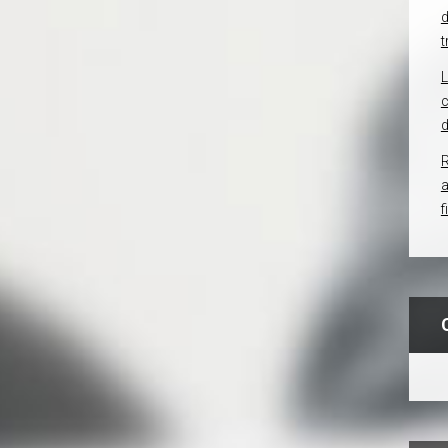
d
t
c
d
R
f