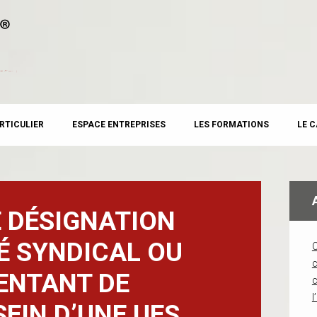
RTICULIER
ESPACE ENTREPRISES
LES FORMATIONS
LE 
 DÉSIGNATION
É SYNDICAL OU
c
ENTANT DE
l
SEIN D’UNE UES