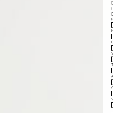
S
C
V