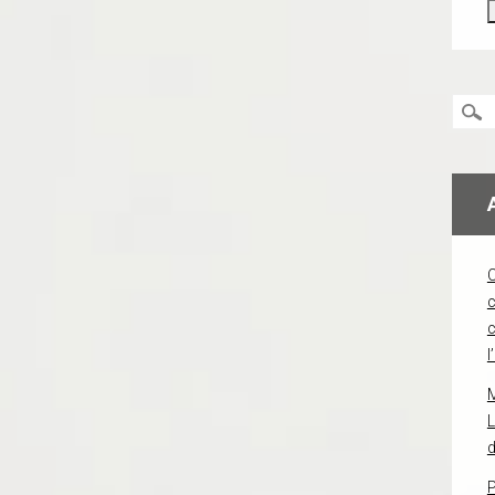
c
l
L
d