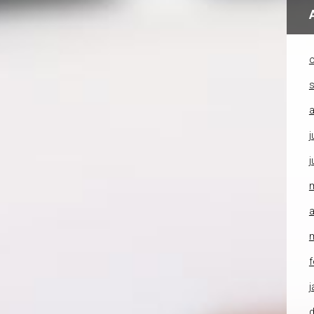
o
a
j
j
a
f
j