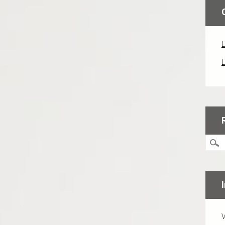
L
L
V