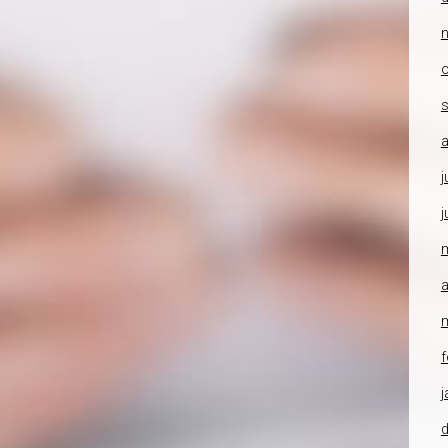
o
a
j
j
a
f
j