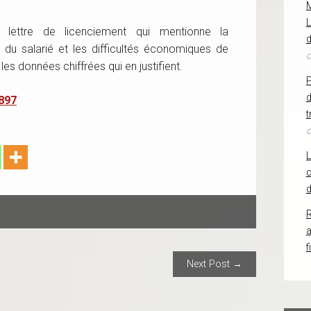
L
 lettre de licenciement qui mentionne la
d
 du salarié et les difficultés économiques de
o
 les données chiffrées qui en justifient.
d
897
t
o
c
d
R
f
ION
Next Post →