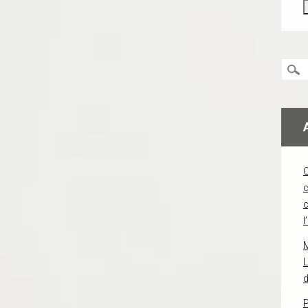
c
l
L
d