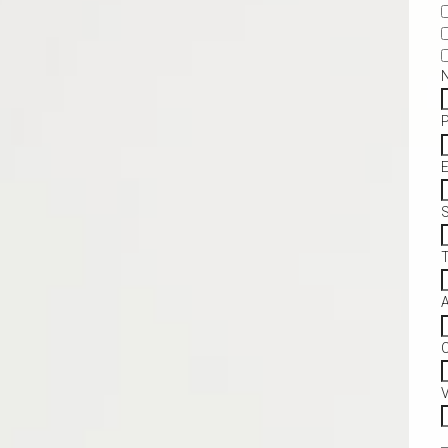
S
C
V