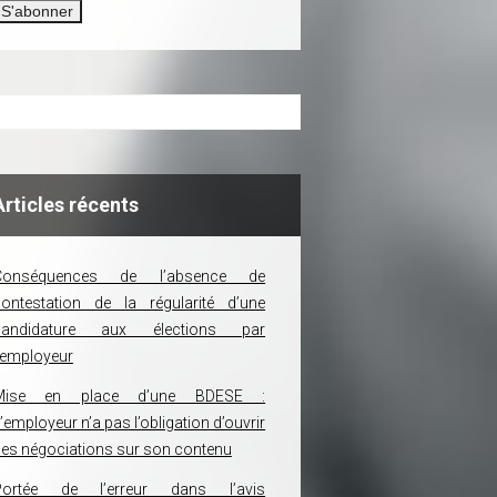
Articles récents
Conséquences de l’absence de
ontestation de la régularité d’une
candidature aux élections par
’employeur
Mise en place d’une BDESE :
’employeur n’a pas l’obligation d’ouvrir
es négociations sur son contenu
Portée de l’erreur dans l’avis