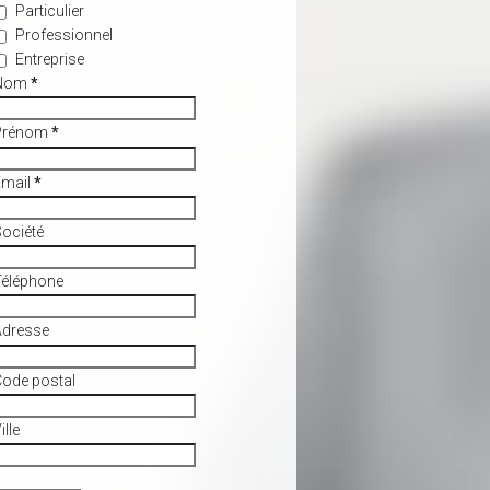
Particulier
Professionnel
Entreprise
Nom
*
Prénom
*
Email
*
ociété
Téléphone
Adresse
ode postal
ille