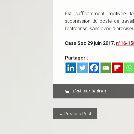
Est suffisamment motivée la
suppression du poste de travail
l’entreprise, sans avoir à préciser
Cass Soc 29 juin 2017
,
n°16-15
Partager :
L'œil sur le droit
POST NAVIGAT
← Previous Post