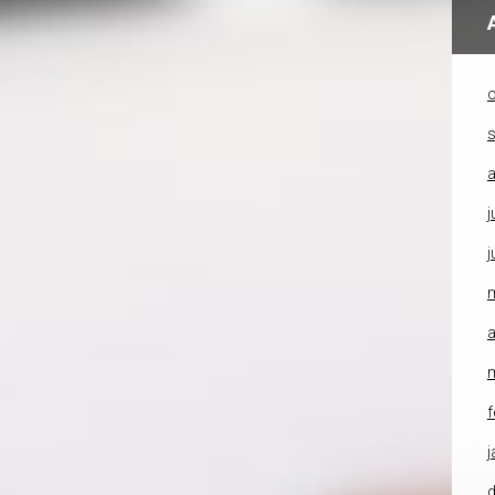
o
a
j
j
a
f
j