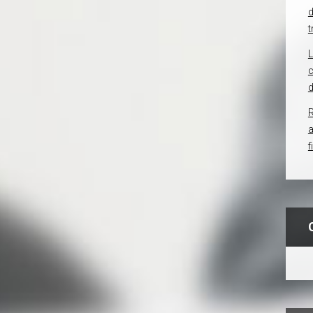
d
t
c
d
R
f