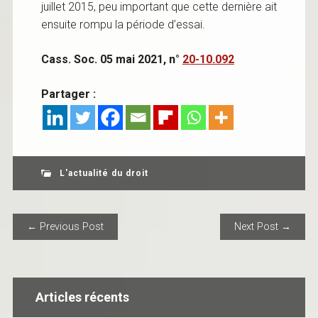
juillet 2015, peu important que cette dernière ait
ensuite rompu la période d’essai.
Cass. Soc. 05 mai 2021, n°
20-10.092
Partager :
L'actualité du droit
POST NAVIGATION
← Previous Post
Next Post →
Articles récents