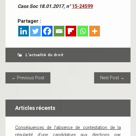
Cass Soc 18.01.2017, n°
15-24599
Partager :
L'actualité du droit
POST NAVIGATION
← Previous Post
Next Post →
Articles récents
Conséquences de l’absence de contestation de la
régularité d’une candidature aux élections par