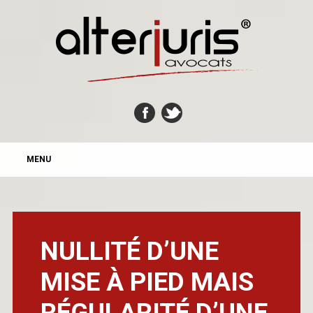
MAIN MENU
Skip
MENU
to
content
NULLITÉ D’UNE
MISE À PIED MAIS
RÉGULARITÉ D’UNE