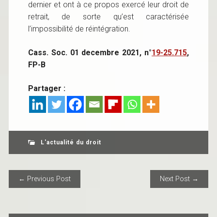
dernier et ont à ce propos exercé leur droit de
retrait, de sorte qu’est caractérisée
l’impossibilité de réintégration.
Cass. Soc. 01 decembre 2021, n°
19-25.715
,
FP-B
Partager :
L'actualité du droit
POST NAVIGATION
← Previous Post
Next Post →