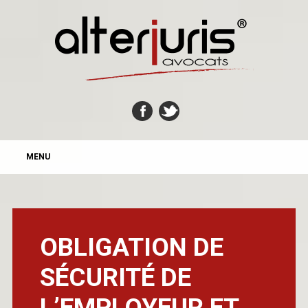
MAIN MENU
Skip
MENU
to
content
OBLIGATION DE
SÉCURITÉ DE
L’EMPLOYEUR ET