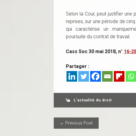
Selon la Cour, peut justifier une 
reprises, sur une période de cinq
qui caractérise un manquem
poursuite du contrat de travail.
Cass Soc 30 mai 2018, n°
16-2
Partager :
L'actualité du droit
POST NAVIGAT
← Previous Post