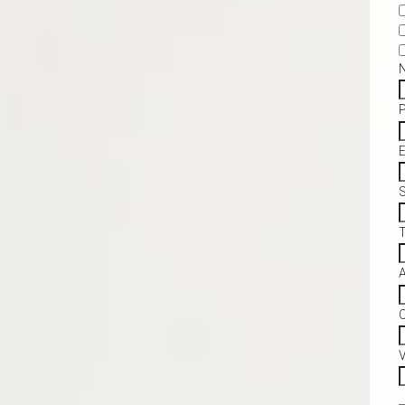
S
C
V