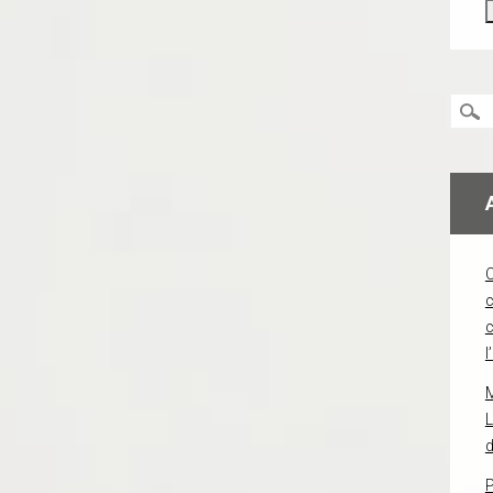
c
l
L
d