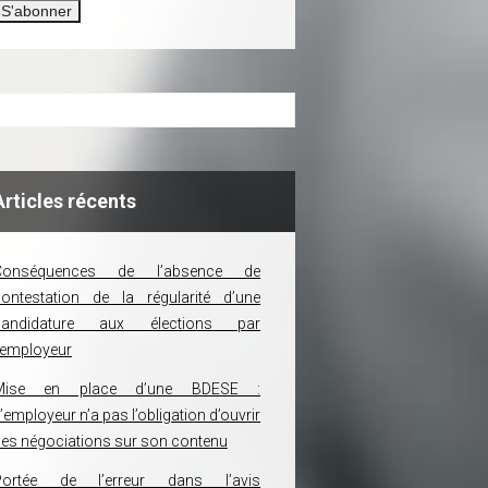
Articles récents
Conséquences de l’absence de
ontestation de la régularité d’une
candidature aux élections par
’employeur
Mise en place d’une BDESE :
’employeur n’a pas l’obligation d’ouvrir
es négociations sur son contenu
Portée de l’erreur dans l’avis