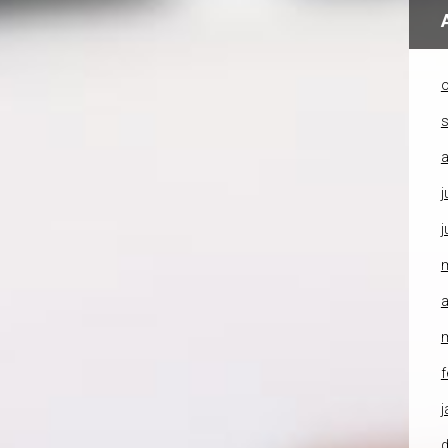
o
a
j
j
a
f
j