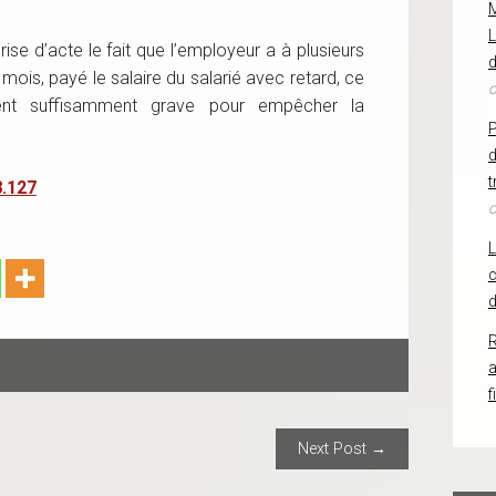
L
prise d’acte le fait que l’employeur a à plusieurs
d
 mois, payé le salaire du salarié avec retard, ce
o
ent suffisamment grave pour empêcher la
d
t
8.127
o
c
d
R
f
ION
Next Post →