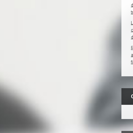
d
t
c
d
R
f