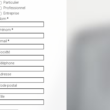
Particulier
Professionnel
Entreprise
Nom
*
Prénom
*
Email
*
ociété
Téléphone
Adresse
ode postal
ille