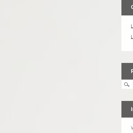
L
L
V