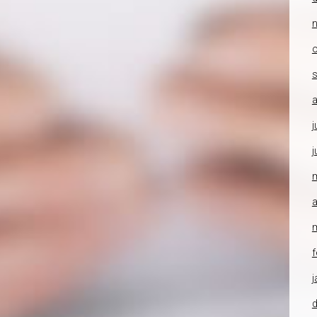
o
a
j
j
a
f
j