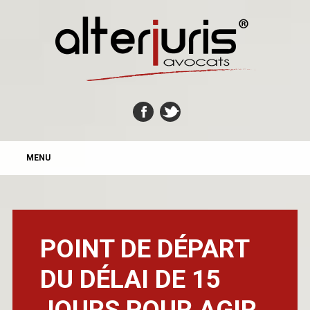
MAIN MENU
Skip
MENU
to
content
POINT DE DÉPART
DU DÉLAI DE 15
JOURS POUR AGIR