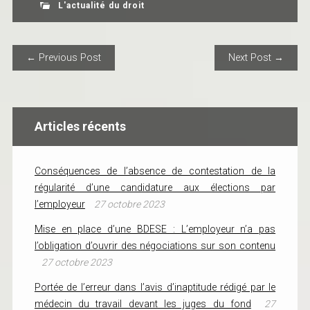
L'actualité du droit
POST NAVIGATION
← Previous Post
Next Post →
Articles récents
Conséquences de l’absence de contestation de la
régularité d’une candidature aux élections par
l’employeur
27 octobre 2023
Mise en place d’une BDESE : L’employeur n’a pas
l’obligation d’ouvrir des négociations sur son contenu
27 octobre 2023
Portée de l’erreur dans l’avis d’inaptitude rédigé par le
médecin du travail devant les juges du fond
27