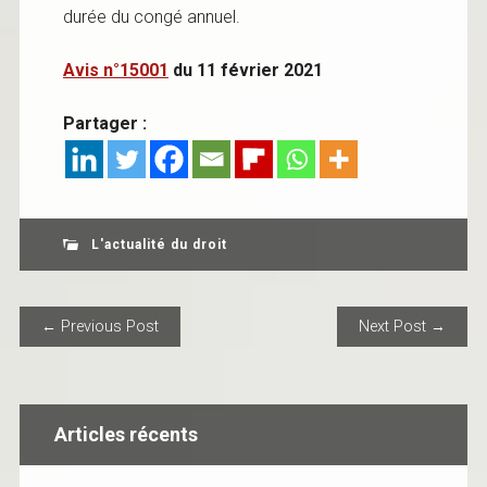
durée du congé annuel.
Avis n°15001
du 11 février 2021
Partager :
L'actualité du droit
POST NAVIGATION
← Previous Post
Next Post →
Articles récents