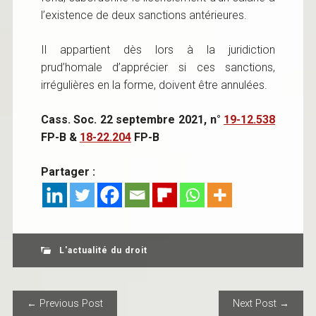
l’existence de deux sanctions antérieures.
Il appartient dès lors à la juridiction
prud’homale d’apprécier si ces sanctions,
irrégulières en la forme, doivent être annulées.
Cass. Soc. 22 septembre 2021, n°
19-12.538
FP-B &
18-22.204
FP-B
Partager :
L'actualité du droit
POST NAVIGATION
← Previous Post
Next Post →