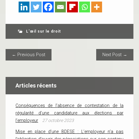
L'œil sur le droit
POST NAVIGATION
← Previous Post
Next Post →
Articles récents
Conséquences de l’absence de contestation de la
régularité d’une candidature aux élections par
l’employeur
27 octobre 2023
Mise en place d’une BDESE : L’employeur n’a pas