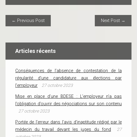
POST NAVIGATION
← Previous Post
Next Post →
Articles récents
Conséquences de l’absence de contestation de la
régularité d’une candidature aux élections par
l’employeur
27 octobre 2023
Mise en place d’une BDESE : L’employeur n’a pas
l’obligation d’ouvrir des négociations sur son contenu
27 octobre 2023
Portée de l’erreur dans l’avis d’inaptitude rédigé par le
médecin du travail devant les juges du fond
27
octobre 2023