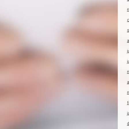
o
a
j
j
a
f
j