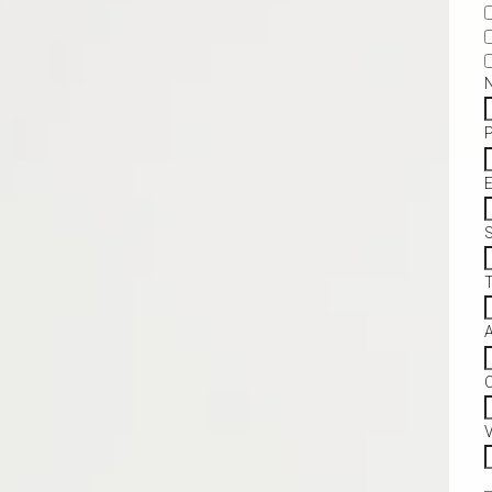
S
C
V