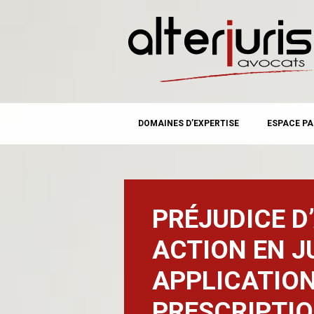
MAIN MENU
Skip
DOMAINES D’EXPERTISE
ESPACE PA
to
content
PRÉJUDICE D
ACTION EN JU
APPLICATION
PRESCRIPTIO