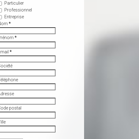
Particulier
Professionnel
Entreprise
Nom
*
Prénom
*
Email
*
ociété
Téléphone
Adresse
ode postal
ille