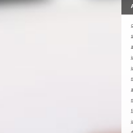
o
a
j
j
a
f
j