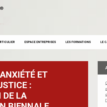
RTICULIER
ESPACE ENTREPRISES
LES FORMATIONS
LE 
’ANXIÉTÉ ET
STICE :
c
 DE LA
l
N BIENNALE