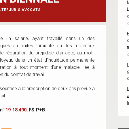
L
LTERJURIS AVOCATS
d
o
lle un salarié, ayant travaillé dans un des
d
iqués ou traités l’amiante ou des matériaux
t
e réparation du préjudice d’anxiété, au motif
o
mployeur, dans un état d’inquiétude permanente
aration à tout moment d’une maladie liée à
c
on du contrat de travail.
d
t soumise à la prescription de deux ans prévue à
R
ail.
f
 n°
19-18.490
, FS-P+B