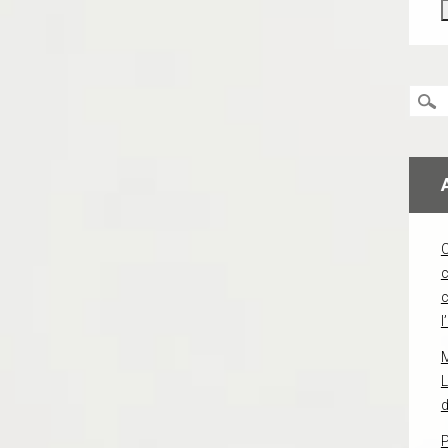
c
l
L
d