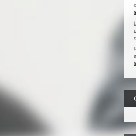
d
t
c
d
R
f