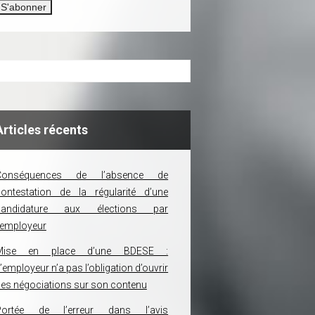
Articles récents
Conséquences de l’absence de
ontestation de la régularité d’une
candidature aux élections par
’employeur
Mise en place d’une BDESE :
’employeur n’a pas l’obligation d’ouvrir
es négociations sur son contenu
Portée de l’erreur dans l’avis