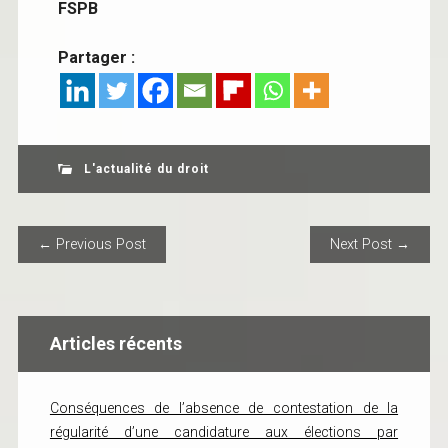
FSPB
Partager :
L'actualité du droit
POST NAVIGATION
← Previous Post
Next Post →
Articles récents
Conséquences de l’absence de contestation de la
régularité d’une candidature aux élections par