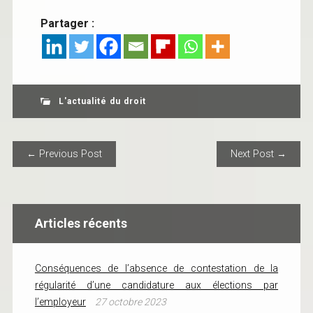
Partager :
L'actualité du droit
POST NAVIGATION
← Previous Post
Next Post →
Articles récents
Conséquences de l’absence de contestation de la
régularité d’une candidature aux élections par
l’employeur
27 octobre 2023